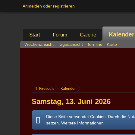
Anmelden oder registrieren
Kalender
Start
Forum
Galerie
Wochenansicht
Tagesansicht
Termine
Karte
Firesouls
Kalender
Samstag, 13. Juni 2026
Diese Seite verwendet Cookies. Durch die Nutz
setzen.
Weitere Informationen