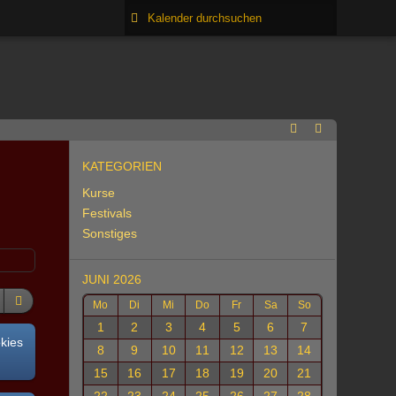
KATEGORIEN
Kurse
Festivals
Sonstiges
JUNI 2026
Mo
Di
Mi
Do
Fr
Sa
So
1
2
3
4
5
6
7
okies
8
9
10
11
12
13
14
15
16
17
18
19
20
21