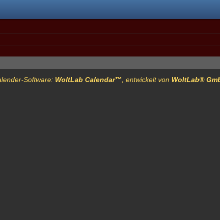
lender-Software:
WoltLab Calendar™
, entwickelt von
WoltLab® Gm