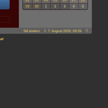
22
23
24
25
26
27
28
29
30
1
2
3
4
5
Stil ändern
7. August 2026, 09:26
bH