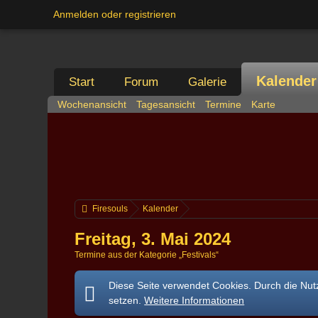
Anmelden oder registrieren
Kalender
Start
Forum
Galerie
Wochenansicht
Tagesansicht
Termine
Karte
Firesouls
Kalender
Freitag, 3. Mai 2024
Termine aus der Kategorie „Festivals“
Diese Seite verwendet Cookies. Durch die Nutz
setzen.
Weitere Informationen