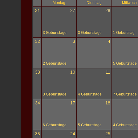
Montag
Dienstag
Mittwoch
31
27
28
3 Geburtstage
3 Geburtstage
1 Geburtstag
32
3
4
2 Geburtstage
5 Geburtstage
33
10
11
3 Geburtstage
4 Geburtstage
7 Geburtstage
34
17
18
6 Geburtstage
5 Geburtstage
4 Geburtstage
35
24
25