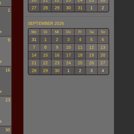
20
21
22
23
24
25
26
g
27
28
29
30
31
1
2
2
SEPTEMBER 2026
e
Mo
Di
Mi
Do
Fr
Sa
So
31
1
2
3
4
5
6
9
7
8
9
10
11
12
13
14
15
16
17
18
19
20
e
21
22
23
24
25
26
27
16
28
29
30
1
2
3
4
e
23
e
30