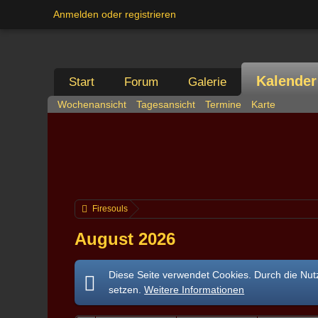
Anmelden oder registrieren
Kalender
Start
Forum
Galerie
Wochenansicht
Tagesansicht
Termine
Karte
Firesouls
August 2026
Diese Seite verwendet Cookies. Durch die Nutz
setzen.
Weitere Informationen