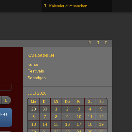
KATEGORIEN
Kurse
Festivals
Sonstiges
JULI 2026
Mo
Di
Mi
Do
Fr
Sa
So
29
30
1
2
3
4
5
okies
6
7
8
9
10
11
12
13
14
15
16
17
18
19